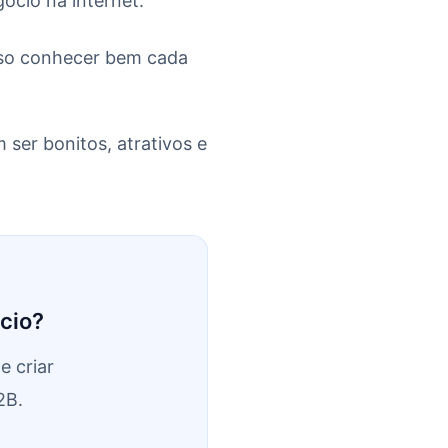
ócio na internet.
iso conhecer bem cada
 ser bonitos, atrativos e
cio?
e criar
2B.