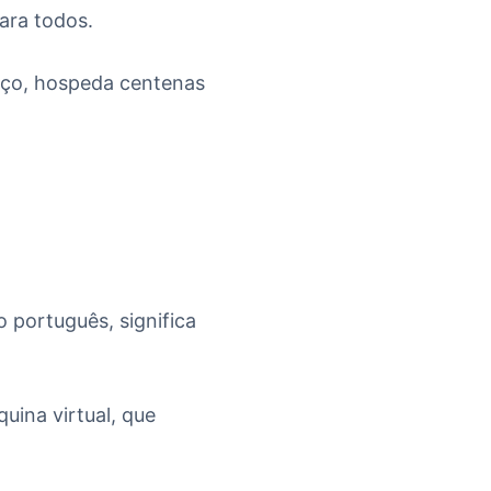
para todos.
viço, hospeda centenas
o português, significa
ina virtual, que