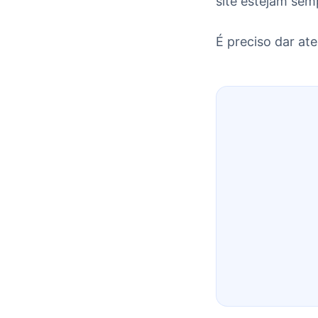
site estejam se
É preciso dar at